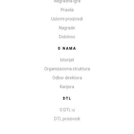
Nagradna igra
Pravila
Uslovni proizvodi
Nagrade
Dobitnici
O NAMA
Istorijat
Organizaciona struktura
Odbor direktora
Karijera
DTL
O DTL-u
DTL proizvodi