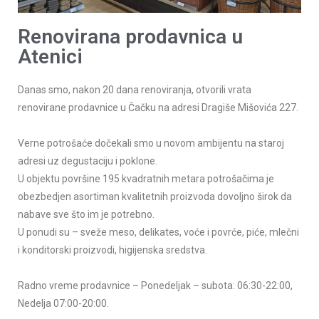
Renovirana prodavnica u
Atenici
Danas smo, nakon 20 dana renoviranja, otvorili vrata
renovirane prodavnice u Čačku na adresi Dragiše Mišovića 227.
Verne potrošaće dočekali smo u novom ambijentu na staroj
adresi uz degustaciju i poklone.
U objektu površine 195 kvadratnih metara potrošačima je
obezbedjen asortiman kvalitetnih proizvoda dovoljno širok da
nabave sve što im je potrebno.
U ponudi su – sveže meso, delikates, voće i povrće, piće, mlečni
i konditorski proizvodi, higijenska sredstva.
Radno vreme prodavnice – Ponedeljak – subota: 06:30-22:00,
Nedelja 07:00-20:00.