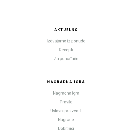
AKTUELNO
Izdvajamo iz ponude
Recepti
Za ponuđače
NAGRADNA IGRA
Nagradna igra
Pravila
Uslovni proizvodi
Nagrade
Dobitnici