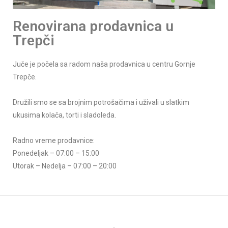
Renovirana prodavnica u
Trepči
Juče je počela sa radom naša prodavnica u centru Gornje
Trepče.
Družili smo se sa brojnim potrošačima i uživali u slatkim
ukusima kolača, torti i sladoleda.
Radno vreme prodavnice:
Ponedeljak – 07:00 – 15:00
Utorak – Nedelja – 07:00 – 20:00