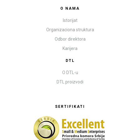
O NAMA
Istorijat
Organizaciona struktura
Odbor direktora
Karijera
DTL
O DTL-u
DTL proizvodi
SERTIFIKATI