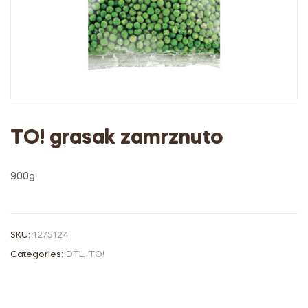
TO! grasak zamrznuto
900g
SKU:
1275124
Categories:
DTL
,
TO!