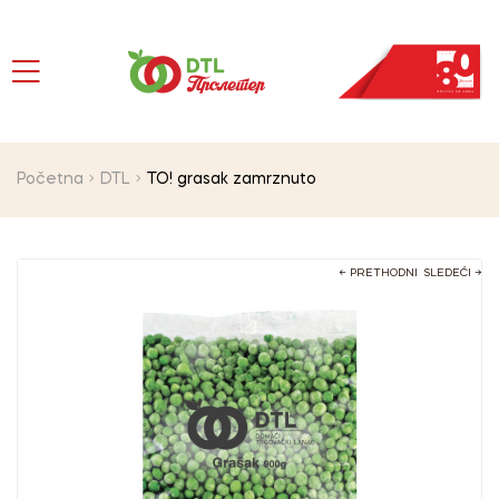
Početna
DTL
TO! grasak zamrznuto
← PRETHODNI
SLEDEĆI →