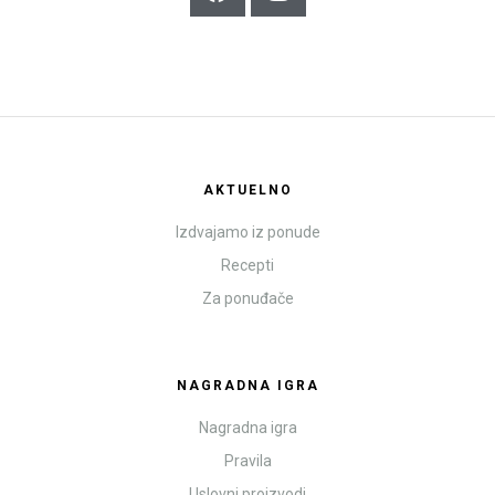
AKTUELNO
Izdvajamo iz ponude
Recepti
Za ponuđače
NAGRADNA IGRA
Nagradna igra
Pravila
Uslovni proizvodi