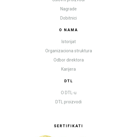
Nagrade
Dobitnici
O NAMA
Istorijat
Organizaciona struktura
Odbor direktora
Karijera
DTL
O DTL-u
DTL proizvodi
SERTIFIKATI