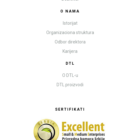
O NAMA
Istorijat
Organizaciona struktura
Odbor direktora
Karijera
DTL
O DTL-u
DTL proizvodi
SERTIFIKATI