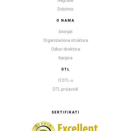
Nagrade
Dobitnici
O NAMA
Istorijat
Organizaciona struktura
Odbor direktora
Karijera
DTL
O DTL-u
DTL proizvodi
SERTIFIKATI