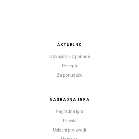
AKTUELNO
Izdvajamo iz ponude
Recepti
Za ponuđače
NAGRADNA IGRA
Nagradna igra
Pravila
Uslovni proizvodi