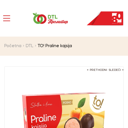
Početna
DTL
TO! Praline kajsija
← PRETHODNI
SLEDEĆI →