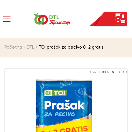
Početna
DTL
TO! prašak za pecivo 8+2 gratis
← PRETHODNI
SLEDEĆI →