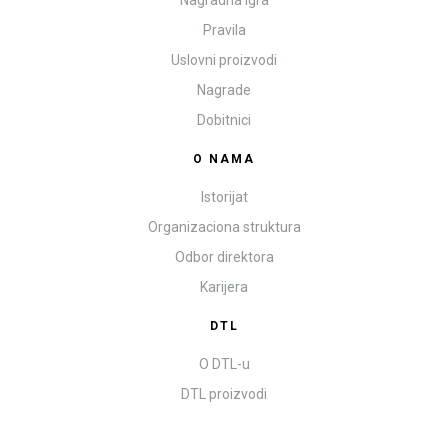
Pravila
Uslovni proizvodi
Nagrade
Dobitnici
O NAMA
Istorijat
Organizaciona struktura
Odbor direktora
Karijera
DTL
O DTL-u
DTL proizvodi