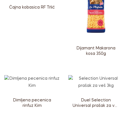
Čajna kobasica RF Trlić
Dijamant Makarona
kosa 350g
Dimljena pecenica
Duel Selection
rinfuz Kim
Universal prašak za veš
3kg