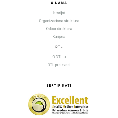
O NAMA
Istorijat
Organizaciona struktura
Odbor direktora
Karijera
DTL
O DTL-u
DTL proizvodi
SERTIFIKATI