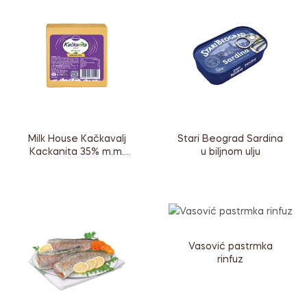
Milk House Kačkavalj
Stari Beograd Sardina
Kackanita 35% m.m.
u biljnom ulju
vakum
Vasović pastrmka
rinfuz