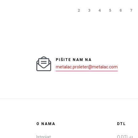
2
3
4
5
6
7
PIŠITE NAM NA
metalac.proleter@metalac.com
O NAMA
DTL
Istorijat
O DTL-u