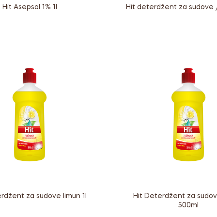
Hit deterdžent za sudove /
Hit Asepsol 1% 1l
erdžent za sudove limun 1l
Hit Deterdžent za sudo
500ml