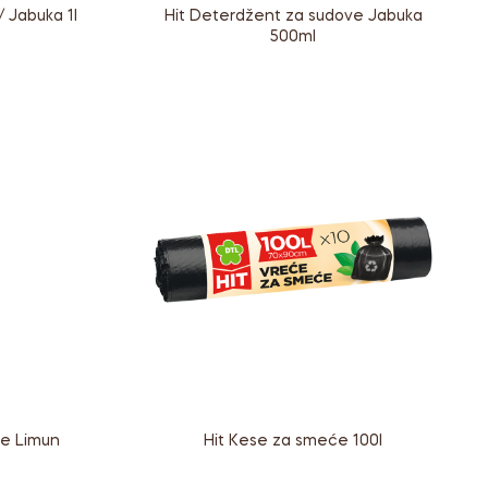
 Jabuka 1l
Hit Deterdžent za sudove Jabuka
500ml
ve Limun
Hit Kese za smeće 100l