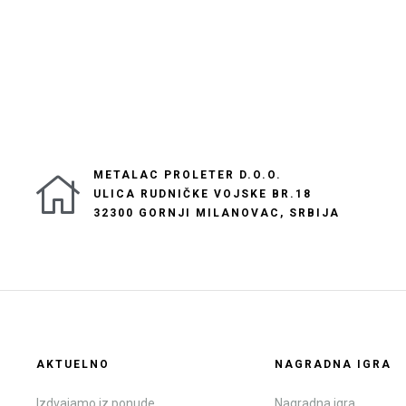
METALAC PROLETER D.O.O.
ULICA RUDNIČKE VOJSKE BR.18
32300 GORNJI MILANOVAC, SRBIJA
AKTUELNO
NAGRADNA IGRA
Izdvajamo iz ponude
Nagradna igra