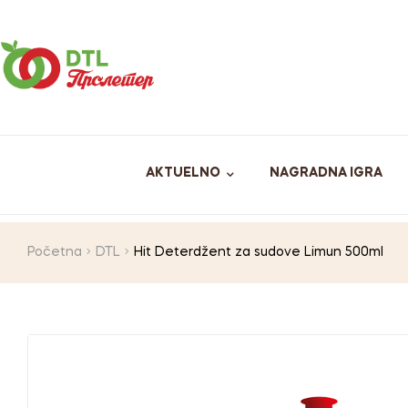
AKTUELNO
NAGRADNA IGRA
Početna
DTL
Hit Deterdžent za sudove Limun 500ml