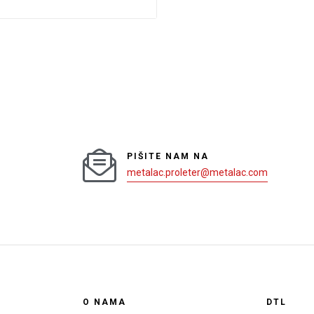
PIŠITE NAM NA
metalac.proleter@metalac.com
O NAMA
DTL