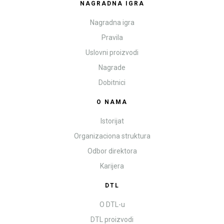
NAGRADNA IGRA
Nagradna igra
Pravila
Uslovni proizvodi
Nagrade
Dobitnici
O NAMA
Istorijat
Organizaciona struktura
Odbor direktora
Karijera
DTL
O DTL-u
DTL proizvodi