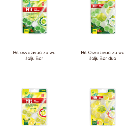
Hit osveživač za wc
Hit Osveživač za wc
šolju Bor
šolju Bor duo