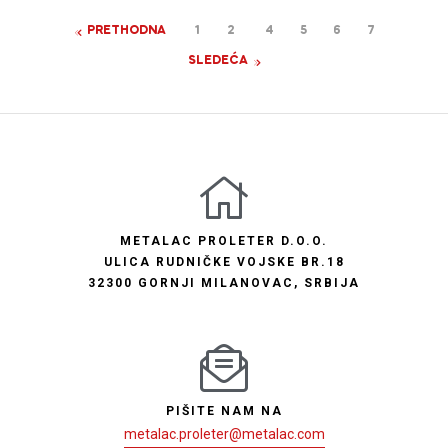
PRETHODNA
1
2
4
5
6
7
SLEDEĆA
METALAC PROLETER D.O.O.
ULICA RUDNIČKE VOJSKE BR.18
32300 GORNJI MILANOVAC, SRBIJA
PIŠITE NAM NA
metalac.proleter@metalac.com