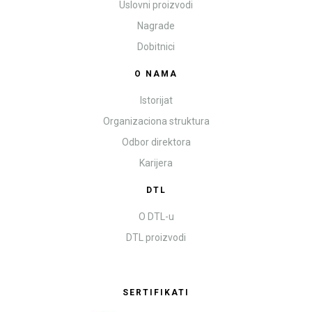
Uslovni proizvodi
Nagrade
Dobitnici
O NAMA
Istorijat
Organizaciona struktura
Odbor direktora
Karijera
DTL
O DTL-u
DTL proizvodi
SERTIFIKATI