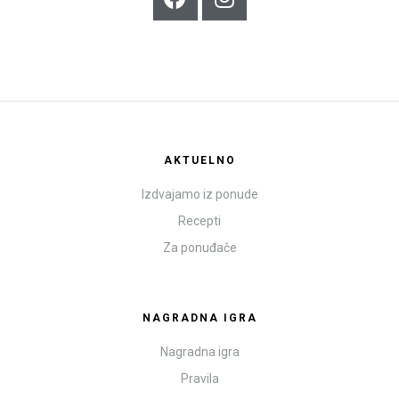
AKTUELNO
Izdvajamo iz ponude
Recepti
Za ponuđače
NAGRADNA IGRA
Nagradna igra
Pravila