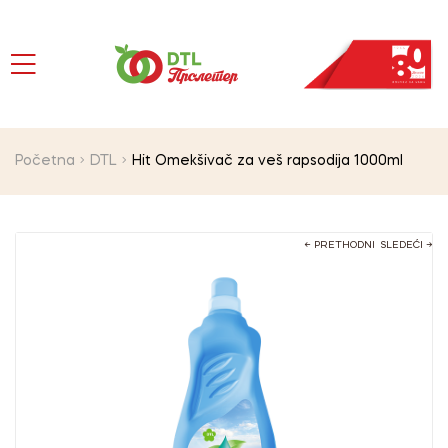
Početna
DTL
Hit Omekšivač za veš rapsodija 1000ml
← PRETHODNI
SLEDEĆI →