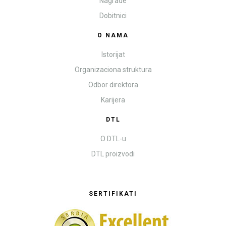
Nagrade
Dobitnici
O NAMA
Istorijat
Organizaciona struktura
Odbor direktora
Karijera
DTL
O DTL-u
DTL proizvodi
SERTIFIKATI