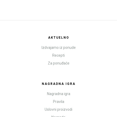
AKTUELNO
Izdvajamo iz ponude
Recepti
Za ponuđače
NAGRADNA IGRA
Nagradna igra
Pravila
Uslovni proizvodi