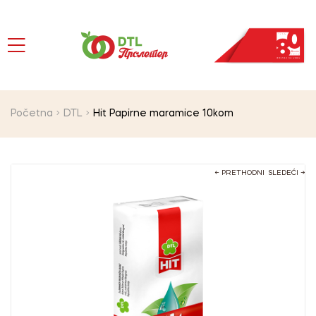
Početna
DTL
Hit Papirne maramice 10kom
← PRETHODNI
SLEDEĆI →