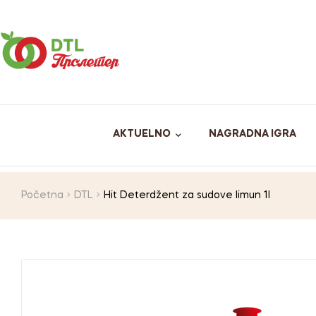
AKTUELNO
NAGRADNA IGRA
Početna
DTL
Hit Deterdžent za sudove limun 1l