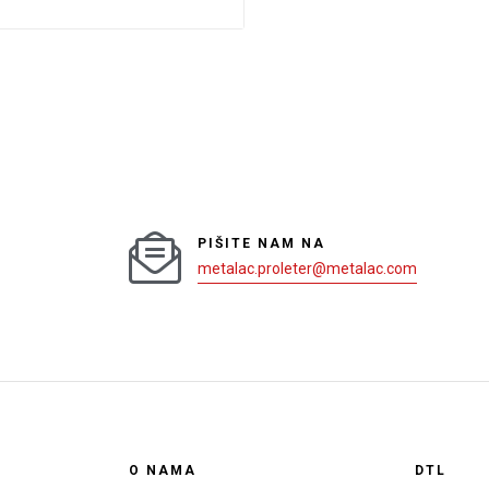
PIŠITE NAM NA
metalac.proleter@metalac.com
O NAMA
DTL