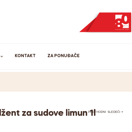
KONTAKT
ZA PONUĐAČE
žent za sudove limun 1l
← PRETHODNI
SLEDEĆI →