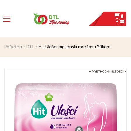
Početna
DTL
Hit Ulošci higijenski mrežasti 20kom
← PRETHODNI
SLEDEĆI →