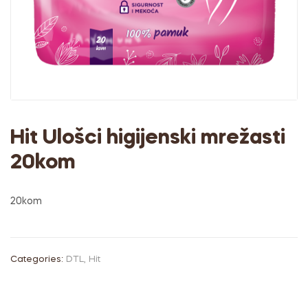
Hit Ulošci higijenski mrežasti
20kom
20kom
Categories:
DTL
,
Hit