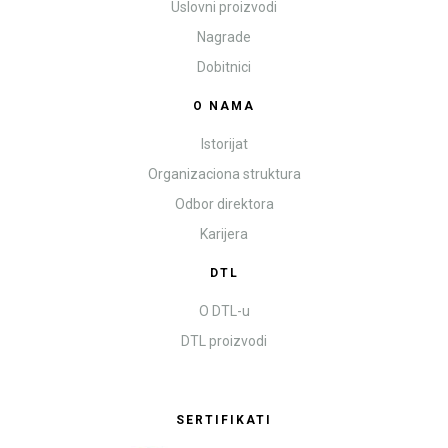
Uslovni proizvodi
Nagrade
Dobitnici
O NAMA
Istorijat
Organizaciona struktura
Odbor direktora
Karijera
DTL
O DTL-u
DTL proizvodi
SERTIFIKATI