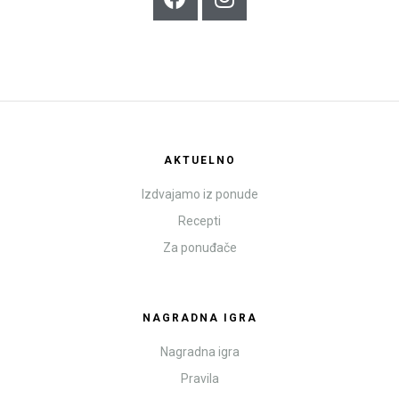
AKTUELNO
Izdvajamo iz ponude
Recepti
Za ponuđače
NAGRADNA IGRA
Nagradna igra
Pravila